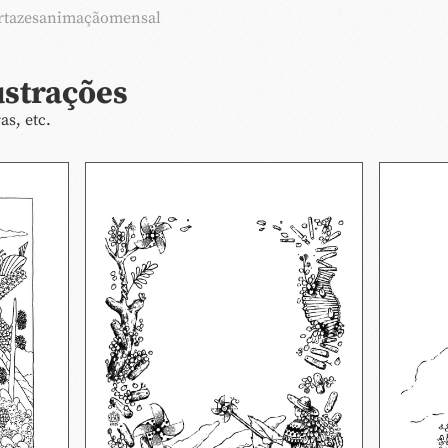
rtazes
animação
mensal
ustrações
as, etc.