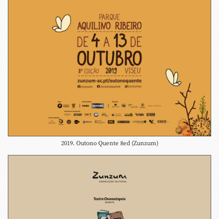
2019. Outono Quente 8ed (Zunzum)